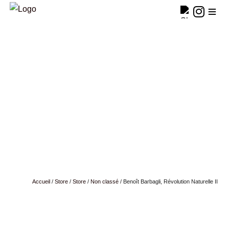
Accueil
/
Store
/
Store
/
Non classé
/ Benoît Barbagli, Révolution Naturelle II