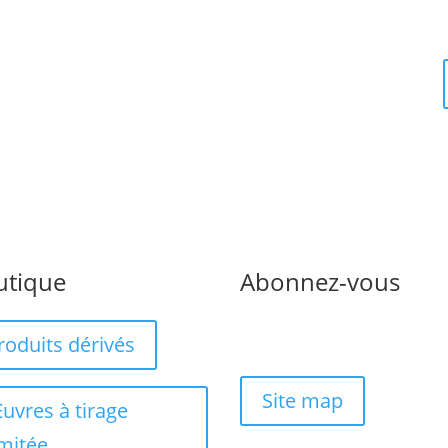
utique
Abonnez-vous
roduits dérivés
Site map
uvres à tirage
imitée