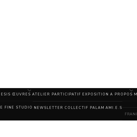
ESIS
ŒUVRES
ATELIER PARTICIPATIF
EXPOSITION
A PROPOS
M
NE FINE STUDIO
NEWSLETTER
COLLECTIF PALAM
AMI.E.S
FRAN