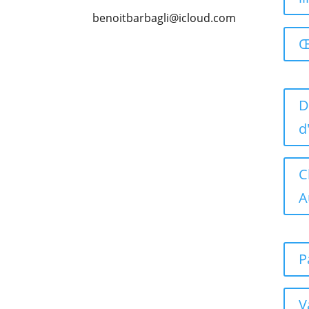
benoitbarbagli@icloud.com
Œ
D
d
C
A
P
V