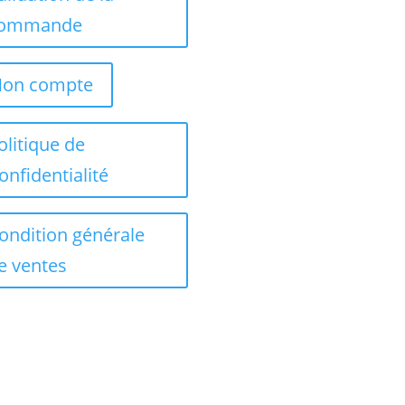
ommande
on compte
olitique de
onfidentialité
ondition générale
e ventes