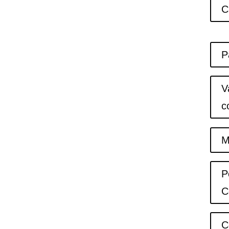
C
P
V
c
M
P
C
C