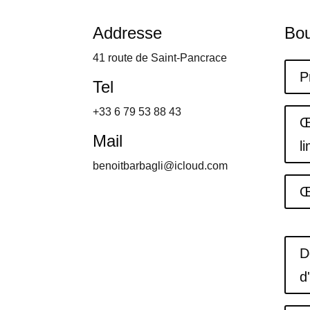
Addresse
Bou
41 route de Saint-Pancrace
P
Tel
+33 6 79 53 88 43
Œ
Mail
l
benoitbarbagli@icloud.com
Œ
D
d