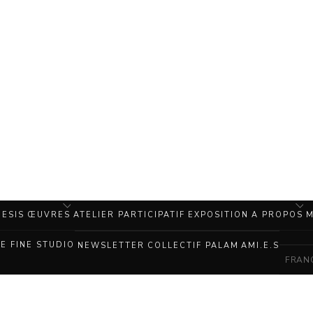
ESIS
ŒUVRES
ATELIER PARTICIPATIF
EXPOSITION
A PROPOS
M
NE FINE STUDIO
NEWSLETTER
COLLECTIF PALAM
AMI.E.S
FRAN