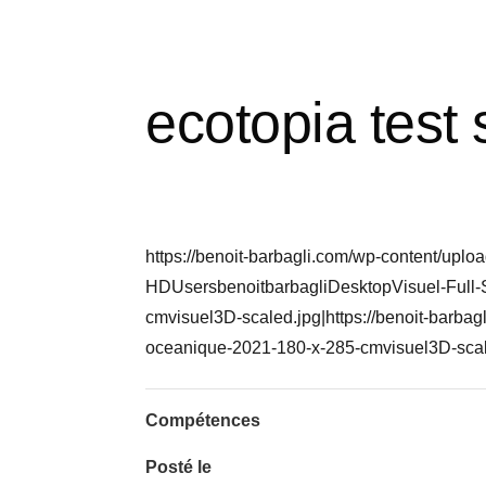
ecotopia test 
https://benoit-barbagli.com/wp-content/upl
HDUsersbenoitbarbagliDesktopVisuel-Full-
cmvisuel3D-scaled.jpg|https://benoit-barbag
oceanique-2021-180-x-285-cmvisuel3D-scal
Compétences
Posté le