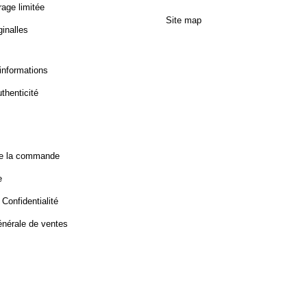
rage limitée
Site map
inalles
informations
thenticité
de la commande
e
 Confidentialité
énérale de ventes