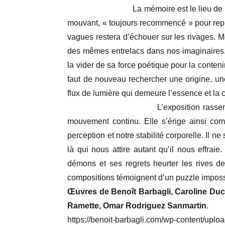
La mémoire est le lieu de ce qui perd
mouvant, « toujours recommencé » pour repre
vagues restera d’échouer sur les rivages. 
des mêmes entrelacs dans nos imaginaires. 
la vider de sa force poétique pour la contenir
faut de nouveau rechercher une origine, une 
flux de lumière qui demeure l’essence et la
L’exposition rassemble ces résid
mouvement continu. Elle s’érige ainsi com
perception et notre stabilité corporelle. Il n
là qui nous attire autant qu’il nous effra
démons et ses regrets heurter les rives d
compositions témoignent d’un puzzle impos
Œuvres de Benoît Barbagli, Caroline Ducha
Ramette, Omar Rodriguez Sanmartin.
https://benoit-barbagli.com/wp-content/uplo