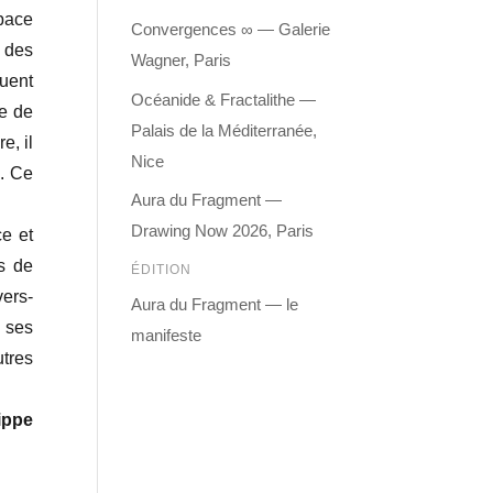
pace
Convergences ∞ — Galerie
n des
Wagner, Paris
ouent
Océanide & Fractalithe —
ue de
Palais de la Méditerranée,
e, il
Nice
e. Ce
Aura du Fragment —
Drawing Now 2026, Paris
e et
s de
ÉDITION
vers-
Aura du Fragment — le
c ses
manifeste
utres
ippe