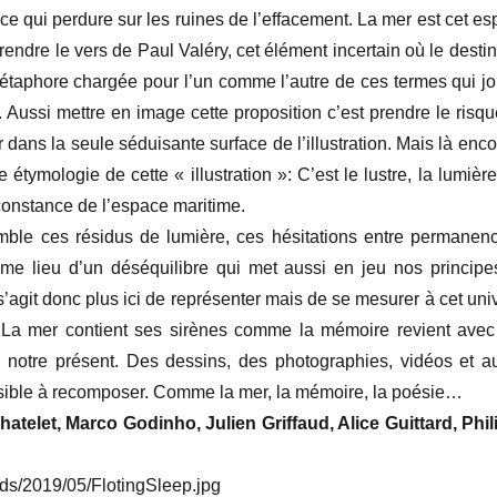
ure sur les ruines de l’effacement. La mer est cet es
ndre le vers de Paul Valéry, cet élément incertain où le desti
Métaphore chargée pour l’un comme l’autre de ces termes qui j
Aussi mettre en image cette proposition c’est prendre le risq
 dans la seule séduisante surface de l’illustration. Mais là encor
étymologie de cette « illustration »: C’est le lustre, la lumièr
 constance de l’espace maritime.
us de lumière, ces hésitations entre permanenc
me lieu d’un déséquilibre qui met aussi en jeu nos principe
e s’agit donc plus ici de représenter mais de se mesurer à cet uni
ie. La mer contient ses sirènes comme la mémoire revient ave
e notre présent. Des dessins, des photographies, vidéos et a
sible à recomposer. Comme la mer, la mémoire, la poésie…
telet, Marco Godinho, Julien Griffaud, Alice Guittard, Phil
ads/2019/05/FlotingSleep.jpg