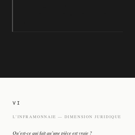
des régions administrent la pensée par le chantage
à la subvention, la fièvre est devenue état normal
du corps.
VI
L’INFRAMONNAIE — DIMENSION JURIDIQUE
Qu’est-ce qui fait qu’une pièce est vraie ?