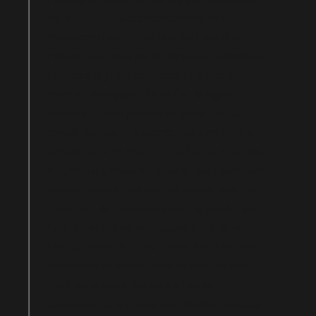
En 2024-2025, la censure culturelle s’est
institutionnalisée — non plus par l’acte d’un
ministre isolé, mais par la mécanique ordinaire du
financement public transformé en levier de
contrôle idéologique. En PACA, la région
Muselier — sous pression du groupe RN au
conseil régional — a supprimé en avril 2025 la
subvention de 75 000 euros de l’école de cinéma
Kourtrajmé à Marseille, au motif que l’association
utilisait l’écriture inclusive sur son site web. La
convention de financement était signée et votée.
Le RN cria victoire publiquement. En Île-de-
France, Valérie Pécresse a retiré 540 000 euros de
subventions au festival Rock en Seine en août
2025, après que le festival a refusé de
déprogrammer le groupe nord-irlandais Kneecap