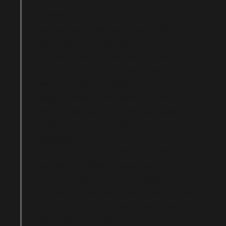
En octobre 2020, l’artiste italien Paolo Cirio
devait présenter
Capture
au Fresnoy, le Studio
national des arts contemporains à Tourcoing —
ville dont Gérald Darmanin était maire jusqu’à
peu, et dont il siégeait au conseil d’administration.
L’œuvre présentait les visages de 4 000 policiers
français et invitait le spectateur à les identifier,
inversant l’usage de la reconnaissance faciale que
la police elle-même réclamait pour surveiller les
manifestants.
Darmanin demanda sur Twitter l’annulation de
l’exposition et la fermeture du site web de
l’œuvre, sous peine de saisir les juridictions
compétentes. Le Fresnoy annula l’exposition. Les
syndicats de police se félicitèrent publiquement de
cette censure. Un ministre de l’Intérieur venait de