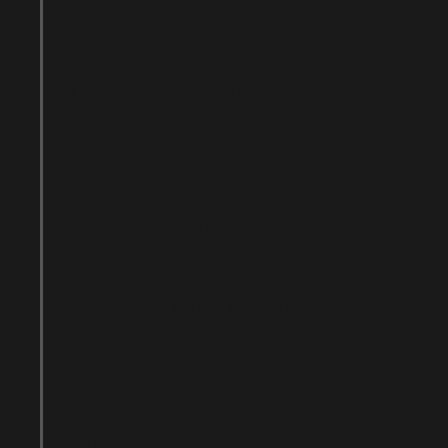
— engagé pour la cause palestinienne. Pas de
décision de justice, pas d’infraction établie : une
décision politique sur la programmation artistique
d’un festival privé, exercée par le levier du
financement public.
Le mécanisme s’est normalisé : ce n’est plus un
ministre qui annule une exposition d’un tweet. Ce
sont des collectivités qui conditionnent la survie
financière des acteurs culturels à leur conformité
idéologique. La censure ne se nomme plus — elle
s’administre. Et ce qui était inconcevable en 2020
est devenu, cinq ans plus tard, une pratique
assumée, célébrée, revendiquée par ses auteurs
comme une victoire.
La liberté de création est l’un des thermomètres de
la démocratie. Quand un ministre peut annuler
une exposition d’un tweet, la fièvre est là. Quand