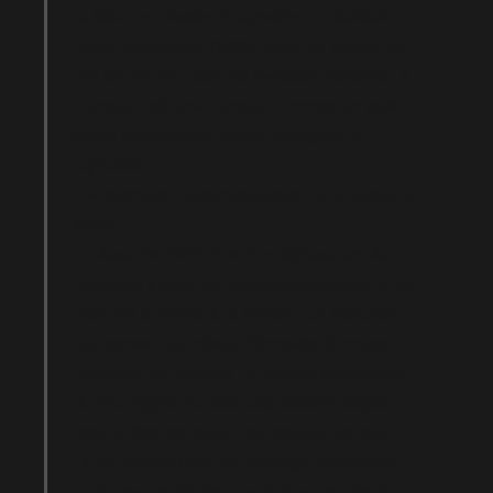
se faire commissaire d’exposition — décidant,
depuis son compte Twitter, de ce qui pouvait ou
non être montré dans une institution culturelle. À
l’époque, cela avait choqué — comme un geste
limite, exceptionnel, difficile à imaginer se
reproduire.
Il se reproduit. Systématiquement. Et il change de
forme.
En décembre 2022, lors d’un déplacement de
Darmanin à Nice, des policiers recouvrirent d’un
drap noir la vitrine de la librairie Les Parleuses,
qui exposait des collages féministes dénonçant
l’impunité des violeurs. Le tribunal administratif
de Nice jugera plus tard cette décision illégale —
mais le drap était passé, et le message envoyé.
Ce qui semblait être des dérapages individuels
s’est depuis révélé être une logique structurelle.